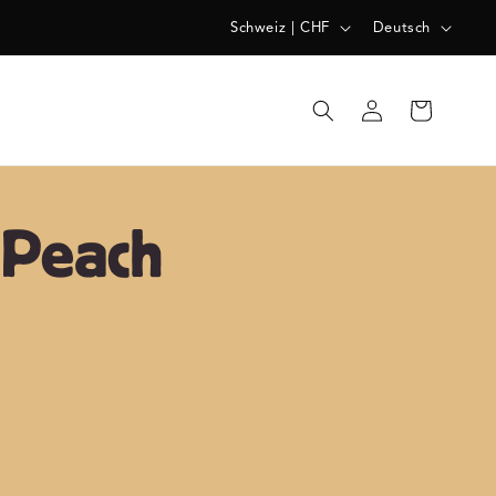
L
S
Schweiz | CHF
Deutsch
A
P
N
R
Einloggen
Warenkorb
D
A
/
C
R
H
 Peach
E
E
G
I
O
N