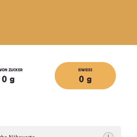
VON ZUCKER
EIWEISS
0 g
0 g