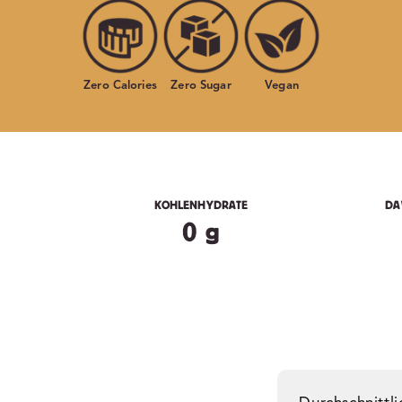
Zero Calories
Zero Sugar
Vegan
KOHLENHYDRATE
DA
0 g