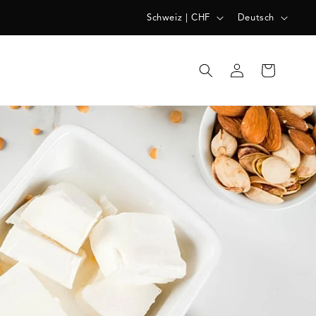
L
S
Schweiz | CHF
Deutsch
A
P
N
R
Einloggen
Warenkorb
D
A
/
C
R
H
E
E
G
I
O
N