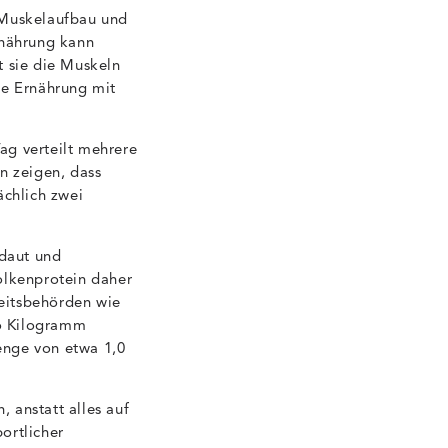
: Muskelaufbau und
rnährung kann
rt sie die Muskeln
te Ernährung mit
ag verteilt mehrere
n zeigen, dass
ächlich zwei
rdaut und
olkenprotein daher
eitsbehörden wie
ro Kilogramm
enge von etwa 1,0
, anstatt alles auf
ortlicher