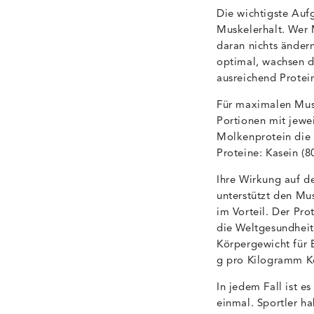
Die wichtigste Auf
Muskelerhalt. Wer 
daran nichts ändern
optimal, wachsen d
ausreichend Protein
Für maximalen Musk
Portionen mit jewe
Molkenprotein die b
Proteine: Kasein (
Ihre Wirkung auf de
unterstützt den Mu
im Vorteil. Der Pr
die Weltgesundhei
Körpergewicht für 
g pro Kilogramm K
In jedem Fall ist e
einmal. Sportler h