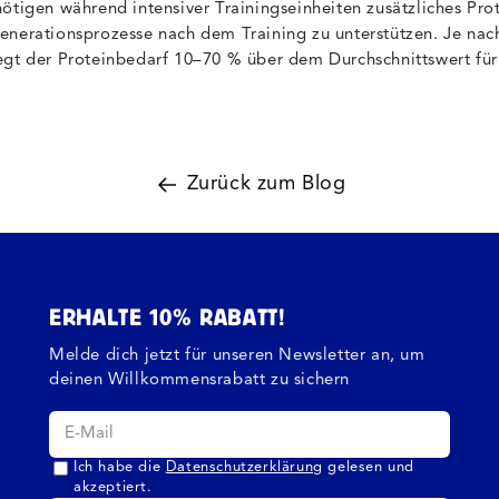
ötigen während intensiver Trainingseinheiten zusätzliches Pro
enerationsprozesse nach dem Training zu unterstützen. Je nac
egt der Proteinbedarf 10–70 % über dem Durchschnittswert für 
Zurück zum Blog
ERHALTE 10% RABATT!
Melde dich jetzt für unseren Newsletter an, um
deinen Willkommensrabatt zu sichern
Ich habe die
Datenschutzerklärung
gelesen und
akzeptiert.