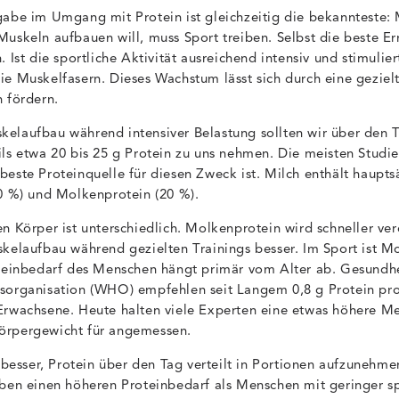
gabe im Umgang mit Protein ist gleichzeitig die bekannteste
Muskeln aufbauen will, muss Sport treiben. Selbst die beste E
. Ist die sportliche Aktivität ausreichend intensiv und stimulie
ie Muskelfasern. Dieses Wachstum lässt sich durch eine geziel
 fördern.
elaufbau während intensiver Belastung sollten wir über den T
ils etwa 20 bis 25 g Protein zu uns nehmen. Die meisten Studie
este Proteinquelle für diesen Zweck ist. Milch enthält haupts
80 %) und Molkenprotein (20 %).
n Körper ist unterschiedlich. Molkenprotein wird schneller ve
skelaufbau während gezielten Trainings besser. Im Sport ist M
oteinbedarf des Menschen hängt primär vom Alter ab. Gesundh
tsorganisation (WHO) empfehlen seit Langem 0,8 g Protein p
Erwachsene. Heute halten viele Experten eine etwas höhere M
örpergewicht für angemessen.
s besser, Protein über den Tag verteilt in Portionen aufzunehmen
aben einen höheren Proteinbedarf als Menschen mit geringer sp