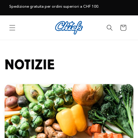
Vai
direttamente
Spedizione gratuita per ordini superiori a CHF 100.
ai contenuti
Carrello
NOTIZIE