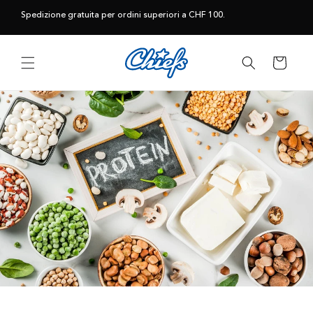
Vai
direttamente
Spedizione gratuita per ordini superiori a CHF 100.
ai contenuti
Carrello