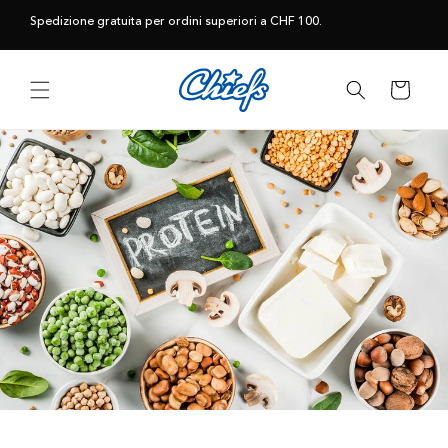
Vai
direttamente
Spedizione gratuita per ordini superiori a CHF 100.
ai contenuti
Carrello