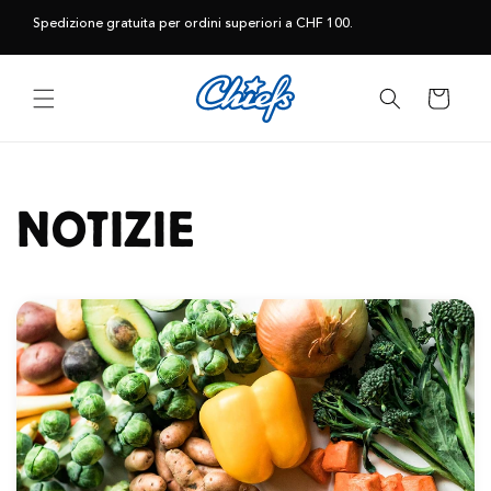
Vai
direttamente
Spedizione gratuita per ordini superiori a CHF 100.
ai contenuti
Carrello
NOTIZIE