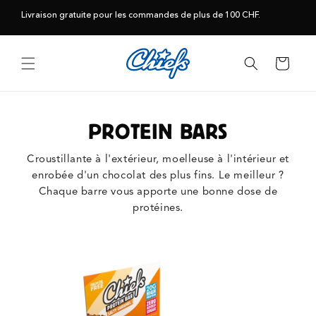
et
passer
Livraison gratuite pour les commandes de plus de 100 CHF.
au
contenu
Panier
PROTEIN BARS
Croustillante à l'extérieur, moelleuse à l'intérieur et
enrobée d'un chocolat des plus fins. Le meilleur ?
Chaque barre vous apporte une bonne dose de
protéines.