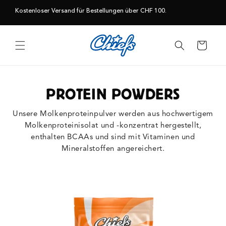
Direkt
zum
Kostenloser Versand für Bestellungen über CHF 100.
Inhalt
Warenkorb
PROTEIN POWDERS
Unsere Molkenproteinpulver werden aus hochwertigem
Molkenproteinisolat und -konzentrat hergestellt,
enthalten BCAAs und sind mit Vitaminen und
Mineralstoffen angereichert.