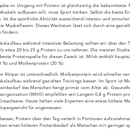
gabe im Umgang mit Protein ist gleichzeitig die bekannteste
Muskeln aufbauen will, muss Sport treiben. Selbst die beste E
. Ist die sportliche Aktivität ausreichend intensiv und stimulie
ie Muskelfasern. Dieses Wachstum lässt sich durch eine geziel
 fördern.
elaufbau während intensiver Belastung sollten wir über den T
ils etwa 20 bis 25 g Protein zu uns nehmen. Die meisten Studie
este Proteinquelle für diesen Zweck ist. Milch enthält haupts
80 %) und Molkenprotein (20 %).
n Körper ist unterschiedlich. Molkenprotein wird schneller ve
skelaufbau während gezielten Trainings besser. Im Sport ist M
oteinbedarf des Menschen hängt primär vom Alter ab. Gesundh
tsorganisation (WHO) empfehlen seit Langem 0,8 g Protein p
Erwachsene. Heute halten viele Experten eine etwas höhere M
örpergewicht für angemessen.
s besser, Protein über den Tag verteilt in Portionen aufzunehmen
aben einen höheren Proteinbedarf als Menschen mit geringer sp