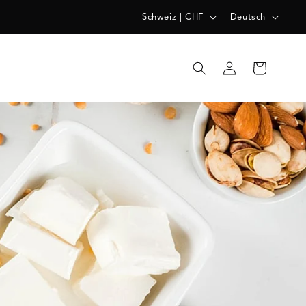
L
S
Schweiz | CHF
Deutsch
A
P
N
R
Einloggen
Warenkorb
D
A
/
C
R
H
E
E
G
I
O
N