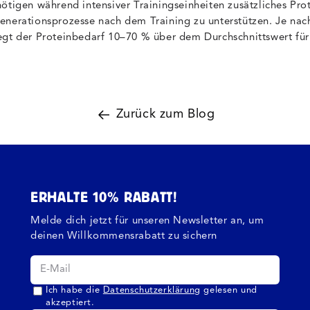
ötigen während intensiver Trainingseinheiten zusätzliches Pro
enerationsprozesse nach dem Training zu unterstützen. Je nac
egt der Proteinbedarf 10–70 % über dem Durchschnittswert für 
Zurück zum Blog
ERHALTE 10% RABATT!
Melde dich jetzt für unseren Newsletter an, um
deinen Willkommensrabatt zu sichern
Ich habe die
Datenschutzerklärung
gelesen und
akzeptiert.