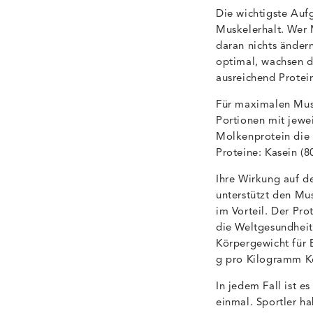
Die wichtigste Auf
Muskelerhalt. Wer 
daran nichts ändern
optimal, wachsen d
ausreichend Protein
Für maximalen Musk
Portionen mit jewe
Molkenprotein die b
Proteine: Kasein (
Ihre Wirkung auf de
unterstützt den Mu
im Vorteil. Der Pr
die Weltgesundhei
Körpergewicht für 
g pro Kilogramm K
In jedem Fall ist e
einmal. Sportler h