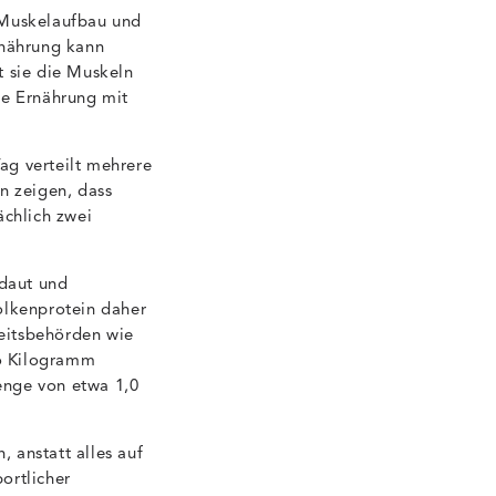
: Muskelaufbau und
rnährung kann
rt sie die Muskeln
te Ernährung mit
ag verteilt mehrere
n zeigen, dass
ächlich zwei
rdaut und
olkenprotein daher
eitsbehörden wie
ro Kilogramm
enge von etwa 1,0
, anstatt alles auf
ortlicher