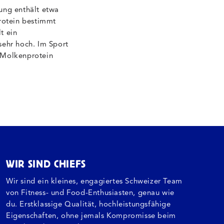
ung enthält etwa
rotein bestimmt
t ein
sehr hoch. Im Sport
. Molkenprotein
WIR SIND CHIEFS
Wir sind ein kleines, engagiertes Schweizer Team
von Fitness- und Food-Enthusiasten, genau wie
du. Erstklassige Qualität, hochleistungsfähige
Eigenschaften, ohne jemals Kompromisse beim