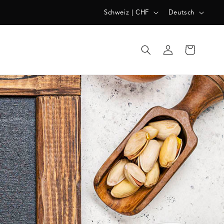
L
S
Schweiz | CHF
Deutsch
A
P
N
R
Einloggen
Warenkorb
D
A
/
C
R
H
E
E
G
I
O
N