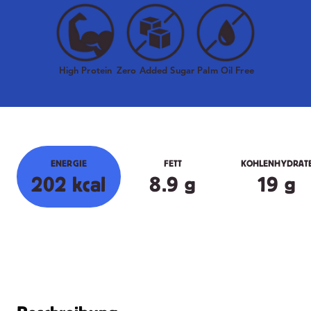
High Protein
Zero Added Sugar
Palm Oil Free
ENERGIE
FETT
KOHLENHYDRAT
202 kcal
8.9 g
19 g