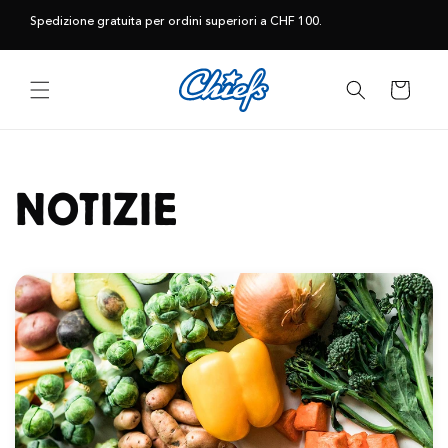
Vai
direttamente
Spedizione gratuita per ordini superiori a CHF 100.
ai contenuti
Carrello
NOTIZIE