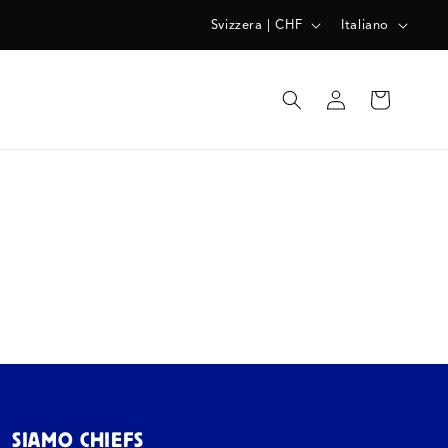
P
L
Svizzera | CHF
Italiano
A
I
E
N
Accedi
Carrello
S
G
E
U
/
A
A
R
E
A
G
E
O
SIAMO CHIEFS