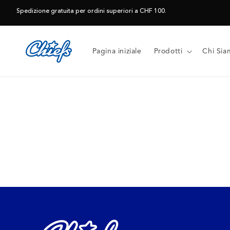
Vai
direttamente
Spedizione gratuita per ordini superiori a CHF 100.
ai contenuti
Pagina iniziale
Prodotti
Chi Sia