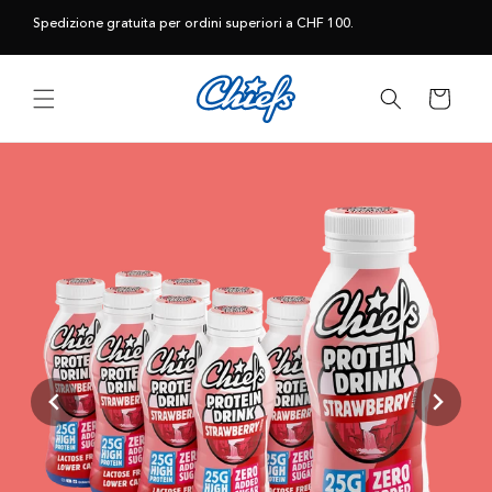
Vai
direttamente
Spedizione gratuita per ordini superiori a CHF 100.
ai contenuti
Carrello