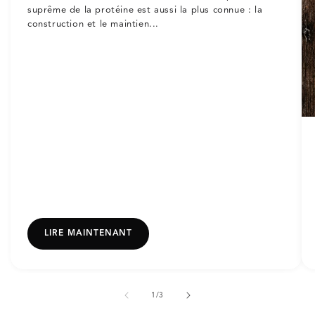
suprême de la protéine est aussi la plus connue : la
construction et le maintien...
LIRE MAINTENANT
de
1
/
3