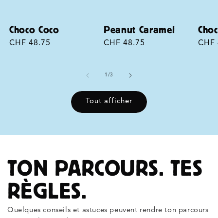
Choco Coco
Peanut Caramel
Cho
Prix
CHF 48.75
Prix
CHF 48.75
Prix
CHF 
habituel
habituel
habi
de
1
/
3
Tout afficher
TON PARCOURS. TES
RÈGLES.
Quelques conseils et astuces peuvent rendre ton parcours