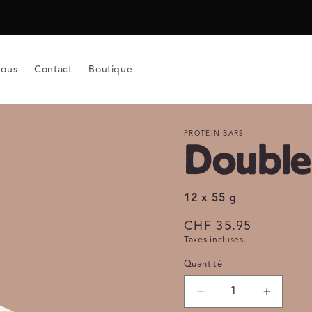
nous
Contact
Boutique
PROTEIN BARS
Double
12 x 55 g
Prix
CHF 35.95
Taxes incluses.
habituel
Quantité
Quantité
Réduire
Augmen