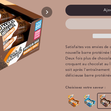
la
la
quantité
quantité
de
de
Ajo
Double
Double
Choc
Choc
Satisfaites vos envies de 
nouvelle barre protéinée
Deux fois plus de chocola
croquant au chocolat au l
soit après l'entraînemen
délicieuse barre protéinée
Choisissez votre saveur :