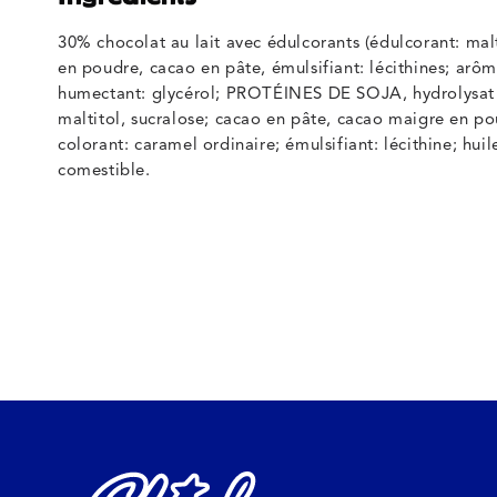
30% chocolat au lait avec édulcorants (édulcorant: malt
en poudre, cacao en pâte, émulsifiant: lécithines; 
humectant: glycérol; PROTÉINES DE SOJA, hydrolysat 
maltitol, sucralose; cacao en pâte, cacao maigre en p
colorant: caramel ordinaire; émulsifiant: lécithine; hui
comestible.