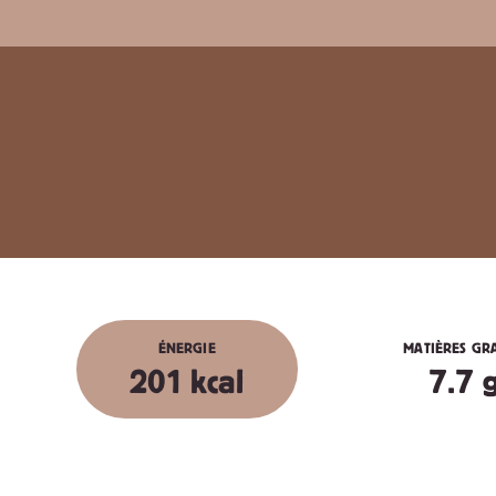
ÉNERGIE
MATIÈRES GR
201 kcal
7.7 