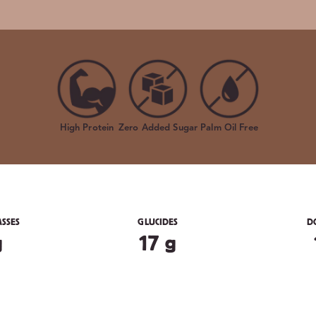
High Protein
Zero Added Sugar
Palm Oil Free
ASSES
GLUCIDES
D
g
17 g