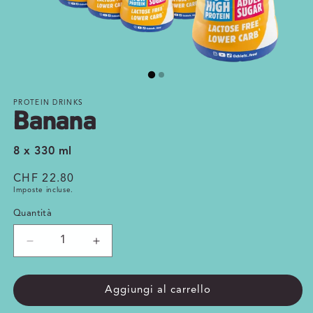
PROTEIN DRINKS
Banana
8 x 330 ml
Prezzo
CHF 22.80
Imposte incluse.
di
listino
Quantità
Quantità
Diminuisci
Aumenta
quantità
quantità
per
per
Banana
Banana
Aggiungi al carrello