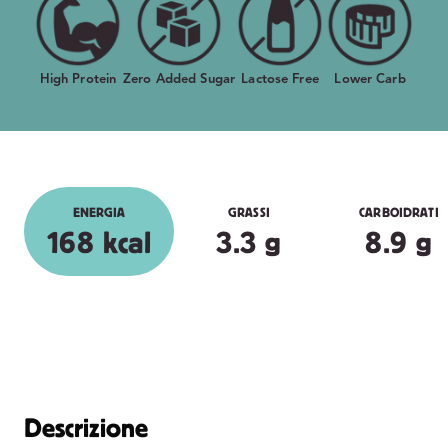
High Protein
Zero Added Sugar
Lactose Free
Lower Carb
ENERGIA
GRASSI
CARBOIDRATI
168 kcal
3.3 g
8.9 g
Descrizione