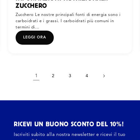
ZUCCHERO
Zucchero Le nostre principali fonti di energia sono i
carboidrati e i grassi. I carboidrati più comuni in
termini di...
LEGGI ORA
1
2
3
4
RICEVI UN BUONO SCONTO DEL 10%!
Iscriviti subito alla nostra newsletter e ricevi il tuo