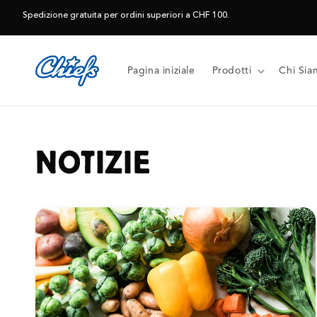
Vai
direttamente
Spedizione gratuita per ordini superiori a CHF 100.
ai contenuti
Pagina iniziale
Prodotti
Chi Sia
NOTIZIE