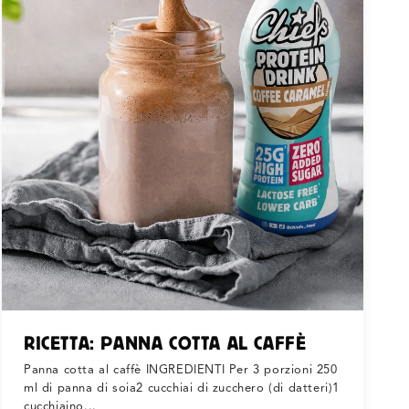
G
R
A
F
I
C
A
RICETTA: PANNA COTTA AL CAFFÈ
Panna cotta al caffè INGREDIENTI Per 3 porzioni 250
ml di panna di soia2 cucchiai di zucchero (di datteri)1
cucchiaino...