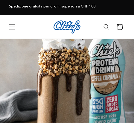
Vai
direttamente
Spedizione gratuita per ordini superiori a CHF 100.
ai contenuti
Carrello